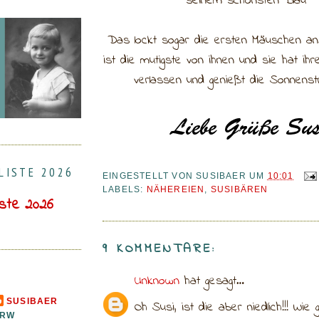
seinem schönsten Blau
Das lockt sogar die ersten Mäuschen an
ist die mutigste von ihnen und sie hat ih
verlassen und genießt die Sonnenstr
LISTE 2026
EINGESTELLT VON
SUSIBAER
UM
10:01
LABELS:
NÄHEREIEN
,
SUSIBÄREN
iste 2026
9 KOMMENTARE:
Unknown
hat gesagt…
SUSIBAER
Oh Susi, ist die aber niedlich!!! Wie 
RW