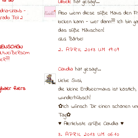
e is so
Lillibelle
hat gesagt…
dria-Urlaub -
Also wenn diese süße Maus den Früh
rado Teil 2
locken kann - wer dann??? Ich bin ga
das süße Mäuschen!
GLG Bärbel
RGENSCHÖN
2. APRIL 2013 UM 19:09
ALtWeiBeRsOm
eR???
Claudia
hat gesagt…
Liebe Susi,
ybaer fuers
die kleine Erdbeermaus ist köstlich
wunderhübsch!
✿Ich wünsch Dir einen schönen und 
Tag✿
♥ Allerliebste Grüße Claudia ♥
3. APRIL 2013 UM 06:10