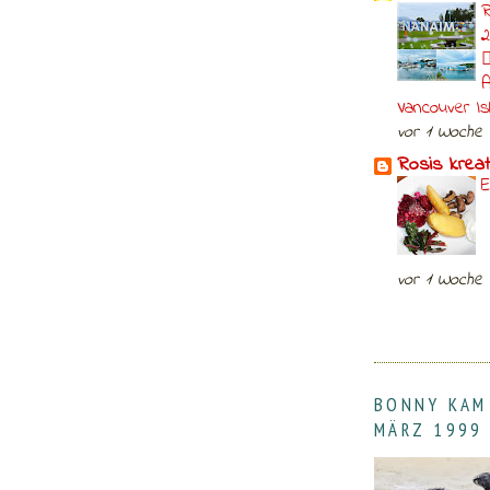
R
2

A
Vancouver I
vor 1 Woche
Rosis krea
E
vor 1 Woche
BONNY KAM
MÄRZ 1999