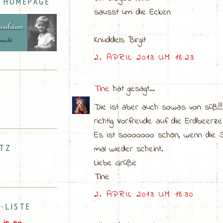
- HOMEPAGE
sausst um die Ecken
Knuddels Birgit
2. APRIL 2013 UM 18:23
Tine
hat gesagt…
Die ist aber auch sowas von süß!!
richtig Vorfreude auf die Erdbeerzei
Es ist sooooooo schön, wenn die S
UTZ
mal wieder scheint.
Liebe Grüße
Tine
2. APRIL 2013 UM 18:30
-LISTE