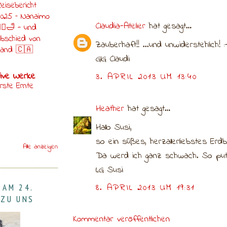
eisebericht
025 – Nanaimo
Claudia-Atelier
hat gesagt…
‍☠️🛁 - und
bschied von
Zauberhaft!! ...und unwiderstehlich! :
sland 🇨🇦
GlG Claudi
tive Werke
3. APRIL 2013 UM 13:40
rste Ernte
Heather
hat gesagt…
Hallo Susi,
so ein süßes, herzallerliebstes Er
Alle anzeigen
Da werd ich ganz schwach. So putz
LG Susi
8. APRIL 2013 UM 19:31
 AM 24.
 ZU UNS
Kommentar veröffentlichen