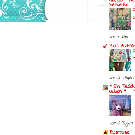
niwibo - lif
beautiful
A
G
vor 1 Tag
MILLI ZWE
M
vor 5 Tagen
* Ein Tedd
Leben *
vor 6 Tagen
Rostrose