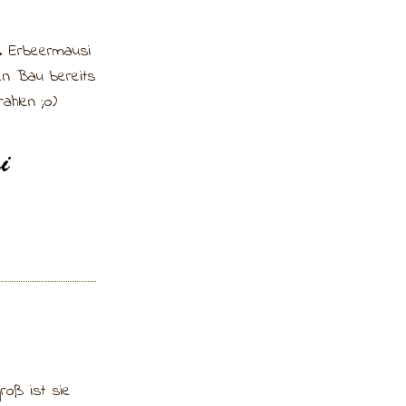
. Erbeermausi
ren Bau bereits
ahlen ;o)
groß ist sie