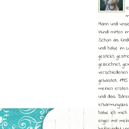
I
m
Mann und uns
Hund mitten im
Schon als Kind
und habe im L
gestickt, gestri
gezeichnet, gem
verschiedenen 
gebastelt. 1995
meinen ersten
und das Bären
erbarmungslos
habe ich mich
enger mit mei