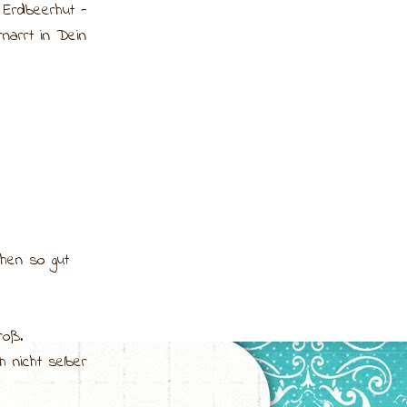
 Erdbeerhut -
rnarrt in Dein
hen so gut
roß.
 nicht selber