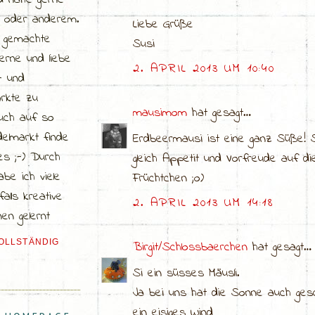
d nähe gerne
a oder anderem.
Liebe Grüße
t gemachte
Susi
erne und liebe
2. APRIL 2013 UM 10:40
- und
rkte zu
mausimom
hat gesagt…
uch auf so
elmarkt finde
Erdbeermausi ist eine ganz Süße! 
es ;-) Durch
gleich Appetit und Vorfreude auf d
abe ich viele
Früchtchen ;o)
alls kreative
2. APRIL 2013 UM 14:18
en gelernt
VOLLSTÄNDIG
Birgit/Schlossbaerchen
hat gesagt…
Si ein süsses Mäusli.
Ja bei uns hat die Sonne auch ges
ein eisiges Wind