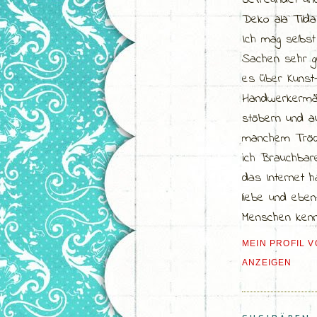
befreundet un
Deko ala Tild
Ich mag selbs
Sachen sehr g
es über Kunst
Handwerkermä
stöbern und a
manchem Tröd
ich Brauchbar
das Internet h
liebe und ebenf
Menschen kenn
MEIN PROFIL 
ANZEIGEN