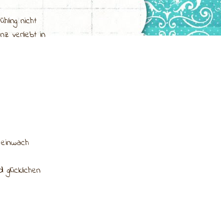
ling nicht
nz verliebt in
, einwach
glücklichen