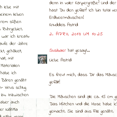
denn in voller Körpergröße? Und der
ch lebe mit
hast Du den gefilzt? Ich bin total ve
einem lieben
Erdbeermäuschen!
erem süßen
Knuddels Astrid
 Ruhrgebiet.
2. APRIL 2013 UM 10:25
 war ich kreativ
aufe der Jahre
Susibaer
hat gesagt…
ckt, gehäkelt,
alt, mit
Liebe Astrid
Materialien
 habe ich
Es freut mich, dass Dir das Mäusc
 Bären genäht
gefällt!
- Virus schlug
 zu. Inzwischen
Die Mäuschen sind alle ca. 15 cm g
 aber auch
Das Hütchen und die Hose habe ich
ner NähMa
gemacht. Sie sind aus Filz genäht.